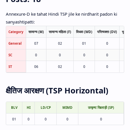
Annexure-D ke tahat Hindi TSP jile ke nirdharit padon ki
sanyashtipatti:
Category
सामान्य (M)
सामान्य महिला (F)
विधवा (WD)
परित्यक्ता (DV)
भूतपूर
General
07
02
01
0
SC
0
0
0
0
ST
06
02
0
0
क्षैतिज आरक्षण (TSP Horizontal)
BLV
HI
LD/CP
MIMD
उत्कृष्ट खिलाड़ी (SP)
01
0
0
0
0