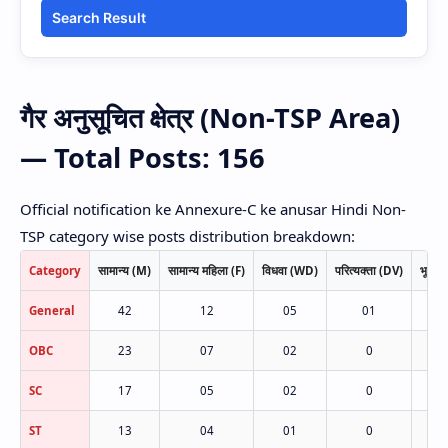
Search Result
गैर अनुसूचित क्षेत्र (Non-TSP Area)
— Total Posts: 156
Official notification ke Annexure-C ke anusar Hindi Non-
TSP category wise posts distribution breakdown:
Category
सामान्य (M)
सामान्य महिला (F)
विधवा (WD)
परित्यक्ता (DV)
भूतपूर
General
42
12
05
01
OBC
23
07
02
0
SC
17
05
02
0
ST
13
04
01
0