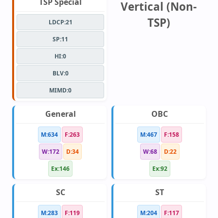
TSP Special
Vertical (Non-
TSP)
LDCP:21
SP:11
HI:0
BLV:0
MIMD:0
General
OBC
M:634
F:263
M:467
F:158
W:172
D:34
W:68
D:22
Ex:146
Ex:92
SC
ST
M:283
F:119
M:204
F:117