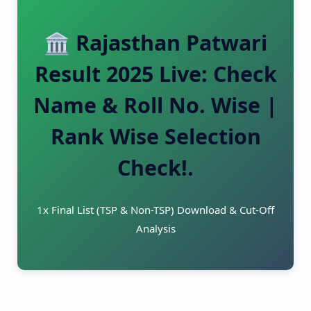
🏛️ Rajasthan Patwari
Result 2025 Live: Check
Name & Roll No. Wise |
Rank Wise Selection
Check!.
1x Final List (TSP & Non-TSP) Download & Cut-Off
Analysis