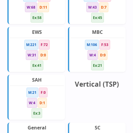
W:68
D:11
W:43
D:7
Ex:58
Ex:45
EWS
MBC
M:221
F:72
M:106
F:53
W:31
D:0
W:4
D:0
Ex:41
Ex:21
SAH
Vertical (TSP)
M:21
F:0
W:4
D:1
Ex:3
General
SC