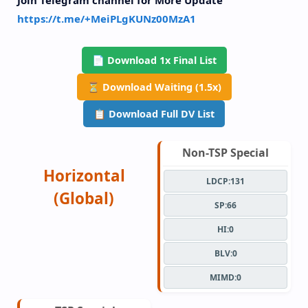
https://t.me/+MeiPLgKUNz00MzA1
📄 Download 1x Final List
⏳ Download Waiting (1.5x)
📋 Download Full DV List
Non-TSP Special
Horizontal
LDCP:131
(Global)
SP:66
HI:0
BLV:0
MIMD:0