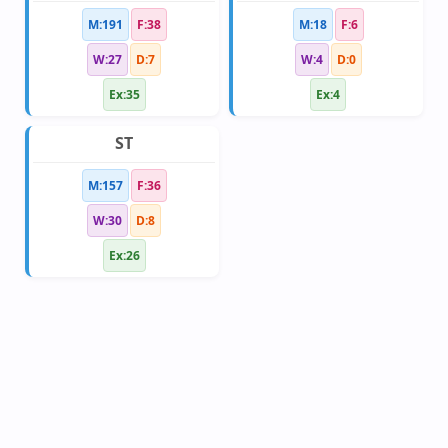
M:191
F:38
M:18
F:6
W:27
D:7
W:4
D:0
Ex:35
Ex:4
ST
M:157
F:36
W:30
D:8
Ex:26